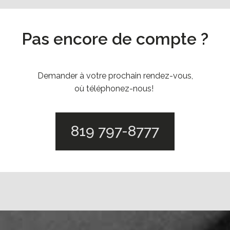
Pas encore de compte ?
Demander à votre prochain rendez-vous,
où téléphonez-nous!
819 797-8777