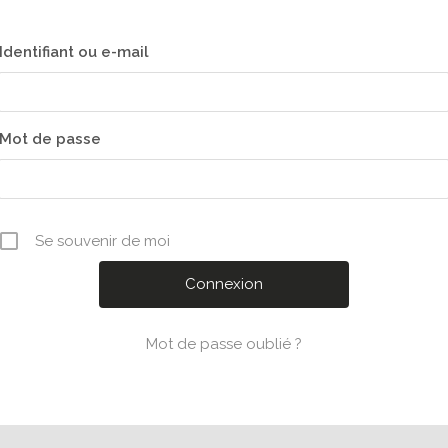
Identifiant ou e-mail
Mot de passe
Se souvenir de moi
Mot de passe oublié ?